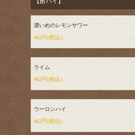
【酎ハイ】
濃いめのレモンサワー
462円
(税込)
ライム
462円
(税込)
ウーロンハイ
462円
(税込)