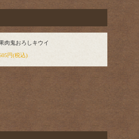
果肉鬼おろしキウイ
605円
(税込)