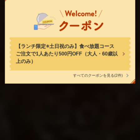
焼肉の牛太 飾磨店
焼肉の牛太 飾磨店
兵庫県姫路市飾磨区中島619-2
空席確認・予約する
https://gyutashikama.owst.jp/
お店情報をコピー
【ランチ限定※土日祝のみ】食べ放題コース
ご注文で1人あたり500円OFF（大人・60歳以
上のみ）
すべてのクーポンを見る
(2件)
閉じる