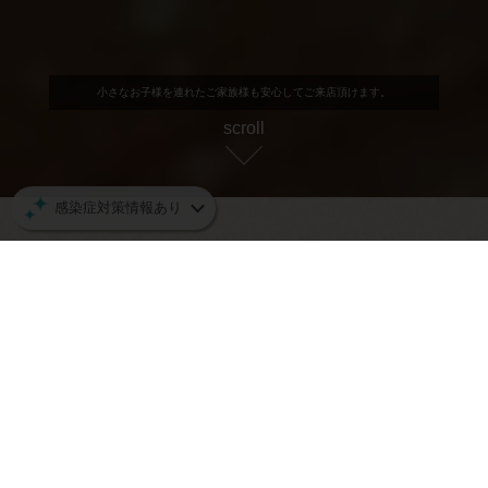
小さなお子様を連れたご家族様も安心してご来店頂けます。
scroll
感染症対策情報あり
ネット予約の空席状況
空席確認・予約する
送る
木
金
土
日
月
火
水
08/06
08/07
08/08
08/09
08/10
08/11
08/12
TEL
◎
◎
◎
◎
◎
◎
08/13
08/14
08/15
08/16
08/17
08/18
08/19
◎
◎
◎
◎
◎
休
◎