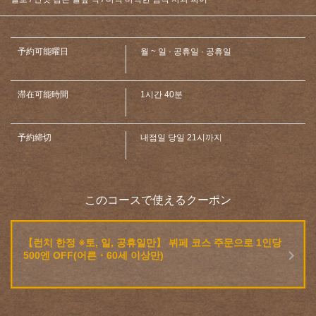
閉じる
予約可能曜日
월 ~ 일 · 공휴일 · 공휴일
滞在可能時間
1시간 40분
予約締切
내점일 당일 21시까지
このコースで使えるクーポン
【런치 한정 ※토, 일, 공휴일만】 뷔페 코스 주문으로 1인당
500엔 OFF(어른・60세 이상만)