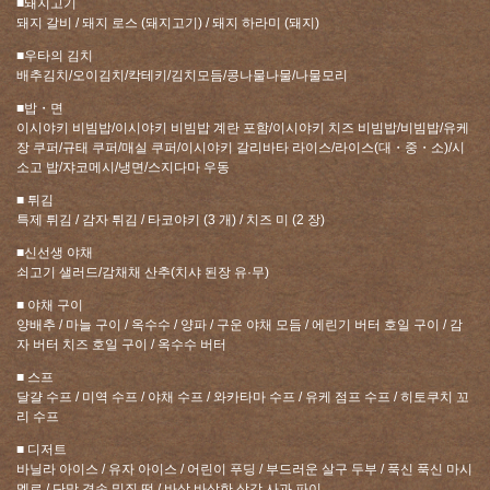
■돼지고기
돼지 갈비 / 돼지 로스 (돼지고기) / 돼지 하라미 (돼지)
■우타의 김치
배추김치/오이김치/칵테키/김치모듬/콩나물나물/나물모리
■밥・면
이시야키 비빔밥/이시야키 비빔밥 계란 포함/이시야키 치즈 비빔밥/비빔밥/유케
장 쿠퍼/규태 쿠퍼/매실 쿠퍼/이시야키 갈리바타 라이스/라이스(대・중・소)/시
소고 밥/쟈코메시/냉면/스지다마 우동
この店舗情報をシェアする
■ 튀김
특제 튀김 / 감자 튀김 / 타코야키 (3 개) / 치즈 미 (2 장)
【100분 뷔페 쇠고기 코스】 어른 4,268엔(부가세 포함)/60
세 이상 4,048엔(부가세 포함) | 焼肉の牛太 飾磨店
■신선생 야채
쇠고기 샐러드/감채채 산추(치샤 된장 유·무)
兵庫県姫路市飾磨区中島619-2
https://gyutashikama.owst.jp/courses/65313084
■ 야채 구이
양배추 / 마늘 구이 / 옥수수 / 양파 / 구운 야채 모듬 / 에린기 버터 호일 구이 / 감
자 버터 치즈 호일 구이 / 옥수수 버터
お店情報をコピー
■ 스프
달걀 수프 / 미역 수프 / 야채 수프 / 와카타마 수프 / 유케 점프 수프 / 히토쿠치 꼬
리 수프
■ 디저트
바닐라 아이스 / 유자 아이스 / 어린이 푸딩 / 부드러운 살구 두부 / 푹신 푹신 마시
멜로 / 단맛 겸손 밀짚 떡 / 바삭 바삭한 삼각 사과 파이