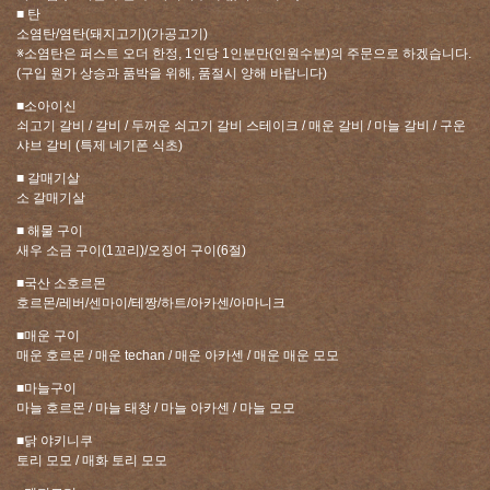
■ 탄
소염탄/염탄(돼지고기)(가공고기)
※소염탄은 퍼스트 오더 한정, 1인당 1인분만(인원수분)의 주문으로 하겠습니다.
(구입 원가 상승과 품박을 위해, 품절시 양해 바랍니다)
■소아이신
쇠고기 갈비 / 갈비 / 두꺼운 쇠고기 갈비 스테이크 / 매운 갈비 / 마늘 갈비 / 구운
샤브 갈비 (특제 네기폰 식초)
■ 갈매기살
소 갈매기살
■ 해물 구이
새우 소금 구이(1꼬리)/오징어 구이(6절)
■국산 소호르몬
호르몬/레버/센마이/테짱/하트/아카센/아마니크
■매운 구이
매운 호르몬 / 매운 techan / 매운 아카센 / 매운 매운 모모
■마늘구이
마늘 호르몬 / 마늘 태창 / 마늘 아카센 / 마늘 모모
■닭 야키니쿠
토리 모모 / 매화 토리 모모