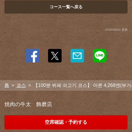
コース一覧へ戻る
2026/06/01 更新
톱
코스
【100분 뷔페 쇠고기 코스】 어른 4,268엔(부가세
焼肉の牛太 飾磨店
空席確認・予約する